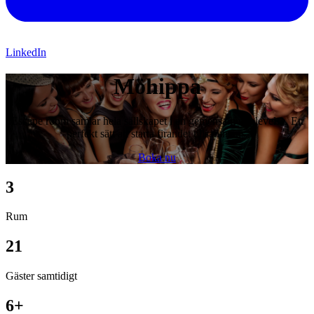
LinkedIn
Möhippa
Escape room samlar hela sällskapet i en gemensam upplevelse. Ett
perfekt sätt att starta firandet tillsammans.
Boka nu
3
Rum
21
Gäster samtidigt
6+