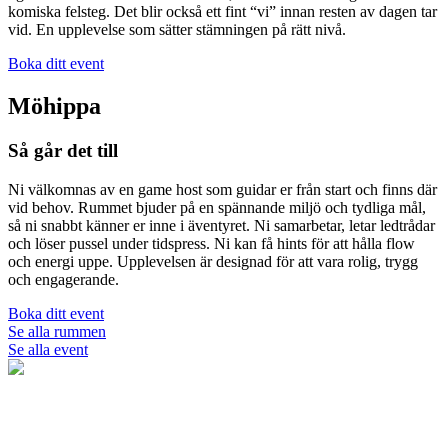
komiska felsteg. Det blir också ett fint “vi” innan resten av dagen tar
vid. En upplevelse som sätter stämningen på rätt nivå.
Boka ditt event
Möhippa
Så går det till
Ni välkomnas av en game host som guidar er från start och finns där
vid behov. Rummet bjuder på en spännande miljö och tydliga mål,
så ni snabbt känner er inne i äventyret. Ni samarbetar, letar ledtrådar
och löser pussel under tidspress. Ni kan få hints för att hålla flow
och energi uppe. Upplevelsen är designad för att vara rolig, trygg
och engagerande.
Boka ditt event
Se alla rummen
Se alla event