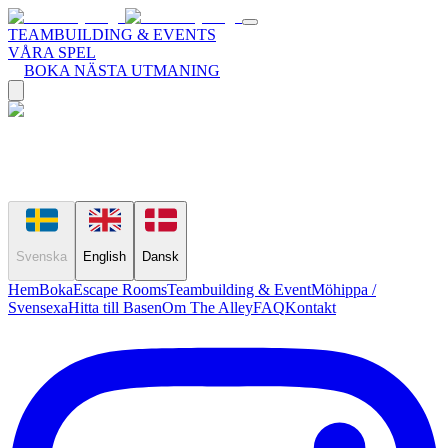
TEAMBUILDING & EVENTS
VÅRA SPEL
BOKA NÄSTA UTMANING
Svenska
English
Dansk
Hem
Boka
Escape Rooms
Teambuilding & Event
Möhippa /
Svensexa
Hitta till Basen
Om The Alley
FAQ
Kontakt